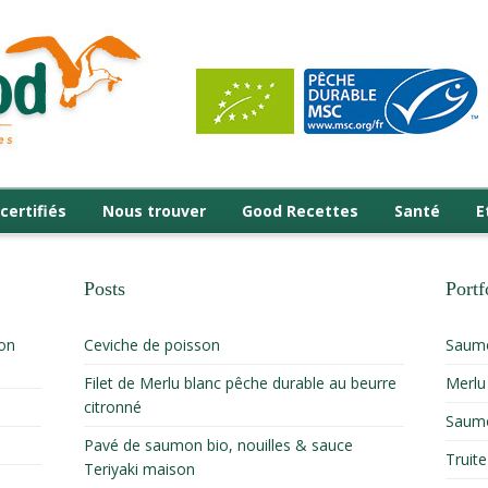
certifiés
Nous trouver
Good Recettes
Santé
E
Posts
Portf
on
Ceviche de poisson
Saumo
Filet de Merlu blanc pêche durable au beurre
Merlu
citronné
Saumo
Pavé de saumon bio, nouilles & sauce
Truit
Teriyaki maison