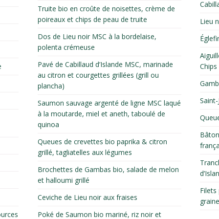
Cabill
Truite bio en croûte de noisettes, crème de
poireaux et chips de peau de truite
Lieu n
Dos de Lieu noir MSC à la bordelaise,
Églefi
polenta crémeuse
Aiguil
Pavé de Cabillaud d’Islande MSC, marinade
e
Chips
au citron et courgettes grillées (grill ou
Gamba
plancha)
Saint-
Saumon sauvage argenté de ligne MSC laqué
à la moutarde, miel et aneth, taboulé de
Queue
quinoa
Bâton
Queues de crevettes bio paprika & citron
franç
grillé, tagliatelles aux légumes
Tranc
Brochettes de Gambas bio, salade de melon
d’Isla
et halloumi grillé
Filet
Ceviche de Lieu noir aux fraises
grain
ources
Poké de Saumon bio mariné, riz noir et