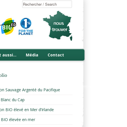
t aussi…
Média
Contact
olio
n Sauvage Argenté du Pacifique
 Blanc du Cap
n BIO élevé en Mer d’Irlande
e BIO élevée en mer