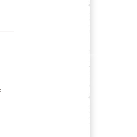
n
e
t