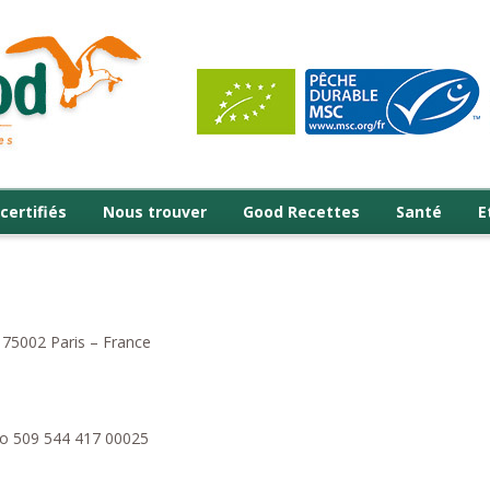
certifiés
Nous trouver
Good Recettes
Santé
E
 75002 Paris – France
ro 509 544 417 00025