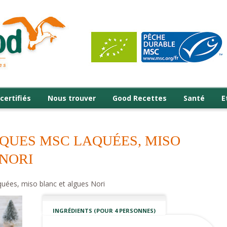
certifiés
Nous trouver
Good Recettes
Santé
E
CQUES MSC LAQUÉES, MISO
NORI
quées, miso blanc et algues Nori
INGRÉDIENTS (POUR 4 PERSONNES)