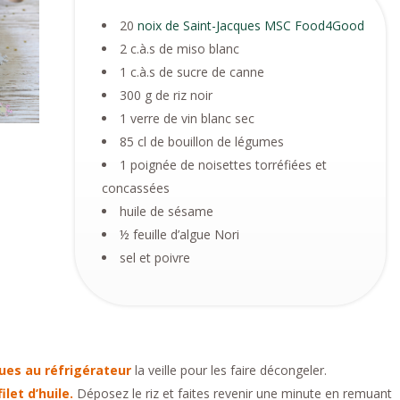
20
noix de Saint-Jacques MSC Food4Good
2 c.à.s de miso blanc
1 c.à.s de sucre de canne
300 g de riz noir
1 verre de vin blanc sec
85 cl de bouillon de légumes
1 poignée de noisettes torréfiées et
concassées
huile de sésame
½ feuille d’algue Nori
sel et poivre
ques au réfrigérateur
la veille pour les faire décongeler.
let d’huile.
Déposez le riz et faites revenir une minute en remuant