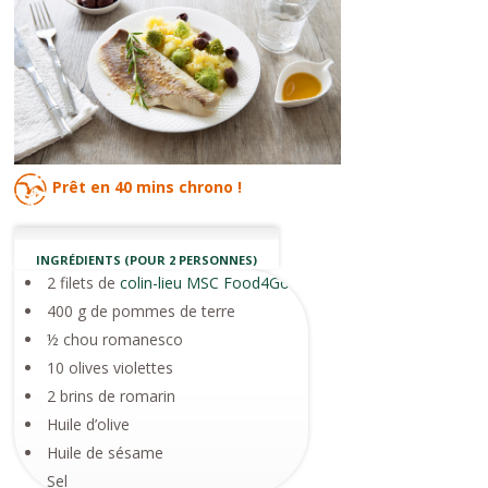
Prêt en
40 mins
chrono !
INGRÉDIENTS (POUR 2 PERSONNES)
2 filets de
colin-lieu MSC Food4Good
400 g de pommes de terre
½ chou romanesco
10 olives violettes
2 brins de romarin
Huile d’olive
Huile de sésame
Sel