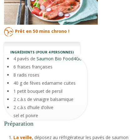
Prêt en
50 mins
chrono !
INGRÉDIENTS (POUR 4 PERSONNES)
4 pavés de
Saumon Bio Food4Good
6 fraises françaises
8 radis roses
40 g de fèves edamame cuites
1 petit bouquet de persil
2 c.à.s de vinaigre balsamique
2 c.à.s d’huile d’olive
sel et poivre
Préparation
La veille,
déposez au réfrigérateur les pavés de saumon