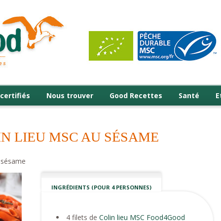
certifiés
Nous trouver
Good Recettes
Santé
E
IN LIEU MSC AU SÉSAME
u sésame
INGRÉDIENTS (POUR 4 PERSONNES)
4 filets de
Colin lieu MSC Food4Good