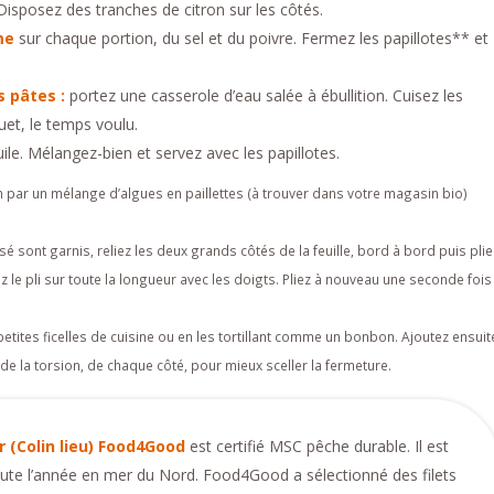
isposez des tranches de citron sur les côtés.
ame
sur chaque portion, du sel et du poivre. Fermez les papillotes** et
s pâtes :
portez une casserole d’eau salée à ébullition. Cuisez les
uet, le temps voulu.
uile. Mélangez-bien et servez avec les papillotes.
 par un mélange d’algues en paillettes (à trouver dans votre magasin bio)
sé sont garnis, reliez les deux grands côtés de la feuille, bord à bord puis plie
 le pli sur toute la longueur avec les doigts. Pliez à nouveau une seconde fois
petites ficelles de cuisine ou en les tortillant comme un bonbon. Ajoutez ensuit
de la torsion, de chaque côté, pour mieux sceller la fermeture.
r (Colin lieu) Food4Good
est certifié MSC pêche durable. Il est
ute l’année en mer du Nord. Food4Good a sélectionné des filets