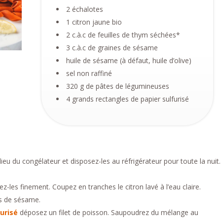
2 échalotes
1 citron jaune bio
2 c.à.c de feuilles de thym séchées*
3 c.à.c de graines de sésame
huile de sésame (à défaut, huile d’olive)
sel non raffiné
320 g de pâtes de légumineuses
4 grands rectangles de papier sulfurisé
n lieu du congélateur et disposez-les au réfrigérateur pour toute la nuit.
z-les finement. Coupez en tranches le citron lavé à l’eau claire.
es de sésame.
urisé
déposez un filet de poisson. Saupoudrez du mélange au