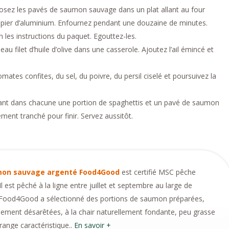
osez les pavés de saumon sauvage dans un plat allant au four
apier d’aluminium. Enfournez pendant une douzaine de minutes.
n les instructions du paquet. Egouttez-les.
eau filet d’huile d’olive dans une casserole. Ajoutez l’ail émincé et
omates confites, du sel, du poivre, du persil ciselé et poursuivez la
nt dans chacune une portion de spaghettis et un pavé de saumon
ent tranché pour finir. Servez aussitôt.
mon sauvage argenté Food4Good
est certifié MSC pêche
Il est pêché à la ligne entre juillet et septembre au large de
. Food4Good a sélectionné des portions de saumon préparées,
ement désarêtées, à la chair naturellement fondante, peu grasse
range caractéristique..
En savoir +