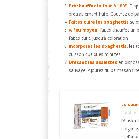
Préchauffez le four à 180°.
Disp
préalablement huilé. Couvrez de p
Faites cuire les spaghettis
selo
A feu moyen,
faites chauffez un b
faites cuire jusqu’à coloration.
Incorporez les spaghettis,
les t
cuisson quelques minutes.
Dressez les assiettes
en disposa
sauvage. Ajoutez du parmesan finem
Le sau
durable. 
l‘Alaska
soigneus
et d’un o