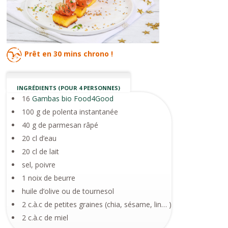
Prêt en
30 mins
chrono !
INGRÉDIENTS (POUR 4 PERSONNES)
16
Gambas bio Food4Good
100 g de polenta instantanée
40 g de parmesan râpé
20 cl d’eau
20 cl de lait
sel, poivre
1 noix de beurre
huile d’olive ou de tournesol
2 c.à.c de petites graines (chia, sésame, lin… )
2 c.à.c de miel