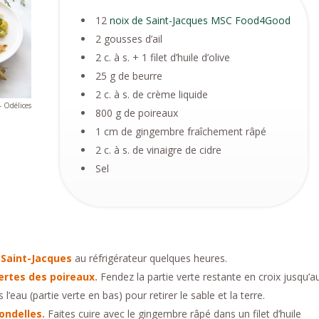
12
noix de Saint-Jacques MSC Food4Good
2 gousses d’ail
2 c. à s. + 1 filet d’huile d’olive
25 g de beurre
2 c. à s. de crème liquide
 Odélices
800 g de poireaux
1 cm de gingembre fraîchement râpé
2 c. à s. de vinaigre de cidre
Sel
 Saint-Jacques
au réfrigérateur quelques heures.
vertes des poireaux.
Fendez la partie verte restante en croix jusqu’a
’eau (partie verte en bas) pour retirer le sable et la terre.
rondelles.
Faites cuire avec le gingembre râpé dans un filet d’huile