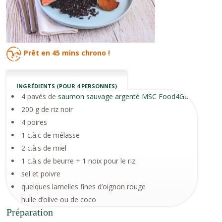
Prêt en
45 mins
chrono !
INGRÉDIENTS (POUR 4 PERSONNES)
4 pavés de
saumon sauvage argenté MSC Food4Good
200 g de riz noir
4 poires
1 c.à.c de mélasse
2 c.à.s de miel
1 c.à.s de beurre + 1 noix pour le riz
sel et poivre
quelques lamelles fines d’oignon rouge
huile d’olive ou de coco
Préparation