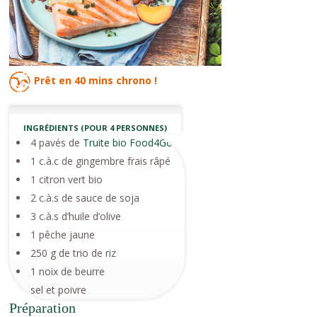
Prêt en
40 mins
chrono !
INGRÉDIENTS (POUR 4 PERSONNES)
4 pavés de
Truite bio Food4Good
1 c.à.c de gingembre frais râpé
1 citron vert bio
2 c.à.s de sauce de soja
3 c.à.s d’huile d’olive
1 pêche jaune
250 g de trio de riz
1 noix de beurre
sel et poivre
Préparation