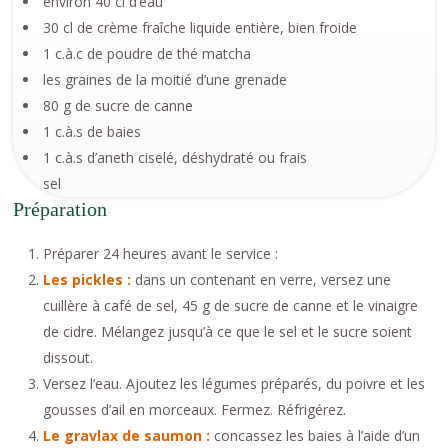
environ 40 cl d’eau
30 cl de crème fraîche liquide entière, bien froide
1 c.à.c de poudre de thé matcha
les graines de la moitié d’une grenade
80 g de sucre de canne
1 c.à.s de baies
1 c.à.s d’aneth ciselé, déshydraté ou frais
sel
Préparation
Préparer 24 heures avant le service :
Les pickles :
dans un contenant en verre, versez une
cuillère à café de sel, 45 g de sucre de canne et le vinaigre
de cidre. Mélangez jusqu’à ce que le sel et le sucre soient
dissout.
Versez l’eau. Ajoutez les légumes préparés, du poivre et les
gousses d’ail en morceaux. Fermez. Réfrigérez.
Le gravlax de saumon :
concassez les baies à l’aide d’un