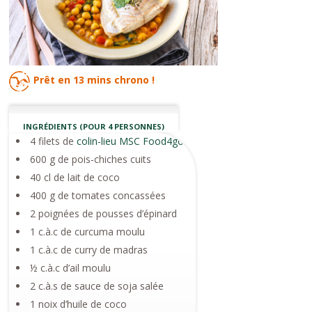
Prêt en
13 mins
chrono !
INGRÉDIENTS (POUR 4 PERSONNES)
4 filets de
colin-lieu MSC Food4good
600 g de pois-chiches cuits
40 cl de lait de coco
400 g de tomates concassées
2 poignées de pousses d’épinard
1 c.à.c de curcuma moulu
1 c.à.c de curry de madras
½ c.à.c d’ail moulu
2 c.à.s de sauce de soja salée
1 noix d’huile de coco