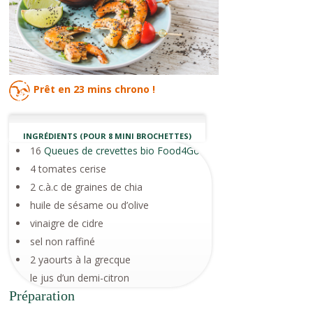
Prêt en
23 mins
chrono !
INGRÉDIENTS (POUR 8 MINI BROCHETTES)
16
Queues de crevettes bio Food4Good
4 tomates cerise
2 c.à.c de graines de chia
huile de sésame ou d’olive
vinaigre de cidre
sel non raffiné
2 yaourts à la grecque
le jus d’un demi-citron
Préparation