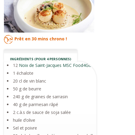
Prêt en
30 mins
chrono !
INGRÉDIENTS (POUR 4 PERSONNES)
12
Noix de Saint-Jacques MSC Food4Good
1 échalote
20 cl de vin blanc
50 g de beurre
240 g de graines de sarrasin
40 g de parmesan râpé
2 c.à.s de sauce de soja salée
huile d’olive
Sel et poivre