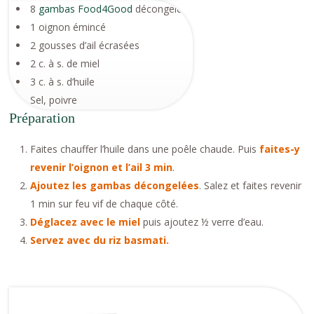
8
gambas Food4Good
décongelées
1 oignon émincé
2 gousses d’ail écrasées
2 c. à s. de miel
3 c. à s. d’huile
Sel, poivre
Préparation
Faites chauffer l’huile dans une poêle chaude. Puis
faites-y
revenir l’oignon et l’ail 3 min
.
Ajoutez les gambas décongelées
. Salez et faites revenir
1 min sur feu vif de chaque côté.
Déglacez avec le miel
puis ajoutez ½ verre d’eau.
Servez avec du riz basmati.