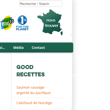
si…
Média
Contact
GOOD
RECETTES
Saumon sauvage
argenté du pacifique
Cabillaud de Norvège