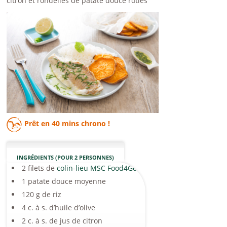
citron et rondelles de patate douce roties
Prêt en
40 mins
chrono !
INGRÉDIENTS (POUR 2 PERSONNES)
2 filets de
colin-lieu MSC Food4Good
1 patate douce moyenne
120 g de riz
4 c. à s. d’huile d’olive
2 c. à s. de jus de citron