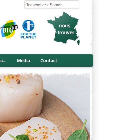
si…
Média
Contact