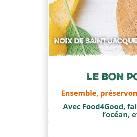
PÊCHE FRANÇAISE « PE
le
bon
po
Ensemble, préservon
Avec Food4Good, fait
l’océan, 