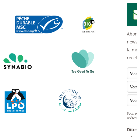
Abon
newsl
la m
recet
Vous p
présen
Dite