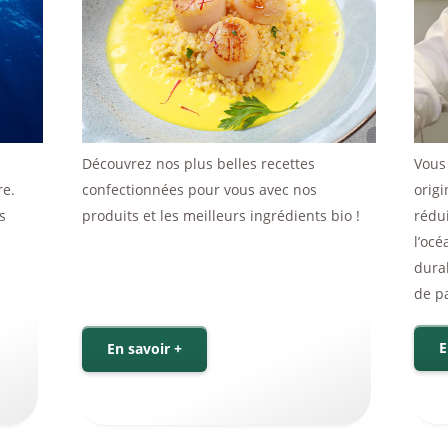
s
Découvrez nos plus belles recettes
Vous 
re.
confectionnées pour vous avec nos
orig
s
produits et les meilleurs ingrédients bio !
rédui
l’océ
dura
de pa
E
En savoir +