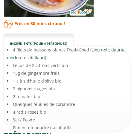
Prêt en
30 mins
chrono !
INGRÉDIENTS (POUR 4 PERSONNES)
4 filets de poissons blancs Food4Good (
Lieu noir
,
daurade
,
merlu
ou
cabillaud
)
Le jus de 2 citrons verts bio
15g de gingembre frais
1 c à s d’huile d’olive bio
2 oignons rouges bio
2 tomates bio
Quelques feuilles de coriandre
4 radis roses bio
Sel / Poivre
Piment en poudre (facultatif)