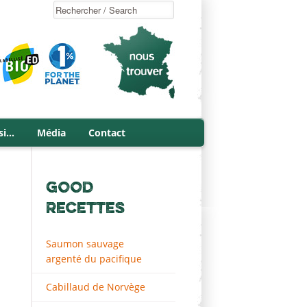
si…
Média
Contact
GOOD
RECETTES
Saumon sauvage
argenté du pacifique
Cabillaud de Norvège