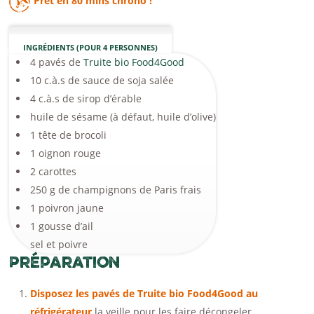
Prêt en
80 mins
chrono !
INGRÉDIENTS (POUR 4 PERSONNES)
4 pavés de
Truite bio Food4Good
10 c.à.s de sauce de soja salée
4 c.à.s de sirop d’érable
huile de sésame (à défaut, huile d’olive)
1 tête de brocoli
1 oignon rouge
2 carottes
250 g de champignons de Paris frais
1 poivron jaune
1 gousse d’ail
sel et poivre
Préparation
Disposez les pavés de Truite bio Food4Good au
réfrigérateur
la veille pour les faire décongeler.