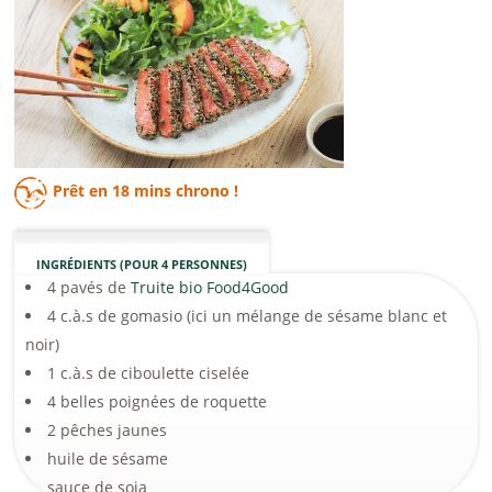
Prêt en
18 mins
chrono !
INGRÉDIENTS (POUR 4 PERSONNES)
4 pavés de
Truite bio Food4Good
4 c.à.s de gomasio (ici un mélange de sésame blanc et
noir)
1 c.à.s de ciboulette ciselée
4 belles poignées de roquette
2 pêches jaunes
huile de sésame
sauce de soja