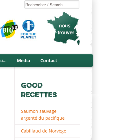
si…
Média
Contact
GOOD
RECETTES
Saumon sauvage
argenté du pacifique
Cabillaud de Norvège