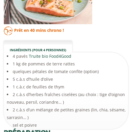
Prêt en
40 mins
chrono !
INGRÉDIENTS (POUR 4 PERSONNES)
4 pavés
Truite bio Food4Good
1 kg de pommes de terre rattes
quelques pétales de tomate confite (option)
5 c.à.s d’huile d’olive
1 c.à.c de feuilles de thym
2 c.à.s d’herbes fraîches ciselées (au choix : tige d’oignon
nouveau, persil, coriandre… )
2 c.à.s d’un mélange de petites graines (lin, chia, sésame,
sarrasin… )
sel et poivre