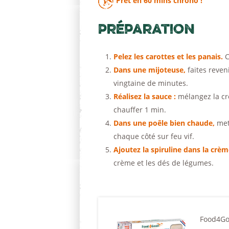
Prêt en
60 mins
chrono !
Préparation
Pelez les carottes et les panais.
C
Dans une mijoteuse,
faites reven
vingtaine de minutes.
Réalisez la sauce :
mélangez la crèm
chauffer 1 min.
Dans une poêle bien chaude,
mett
chaque côté sur feu vif.
Ajoutez la spiruline dans la crè
crème et les dés de légumes.
Food4Go