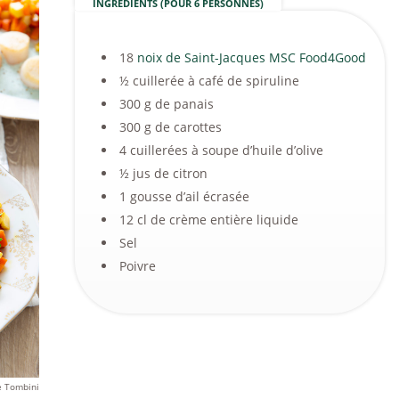
INGRÉDIENTS (POUR 6 PERSONNES)
18
noix de Saint-Jacques MSC Food4Good
½ cuillerée à café de spiruline
300 g de panais
300 g de carottes
4 cuillerées à soupe d’huile d’olive
½ jus de citron
1 gousse d’ail écrasée
12 cl de crème entière liquide
Sel
Poivre
e Tombini