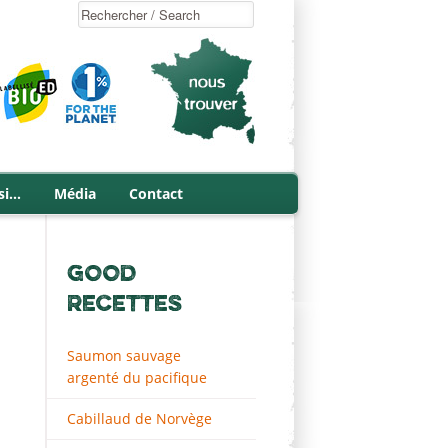
si…
Média
Contact
GOOD
RECETTES
Saumon sauvage
argenté du pacifique
Cabillaud de Norvège