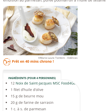
émulsion au parmesan, purée potimarron à l’huile de sésame
©Marie-Laure Tombini - Odélices
Prêt en
40 mins
chrono !
INGRÉDIENTS (POUR 4 PERSONNES)
12
Noix de Saint-Jacques MSC Food4Good
1 filet d’huile d’olive
15 g de beurre mou
20 g de farine de sarrasin
1 c. à s. de parmesan