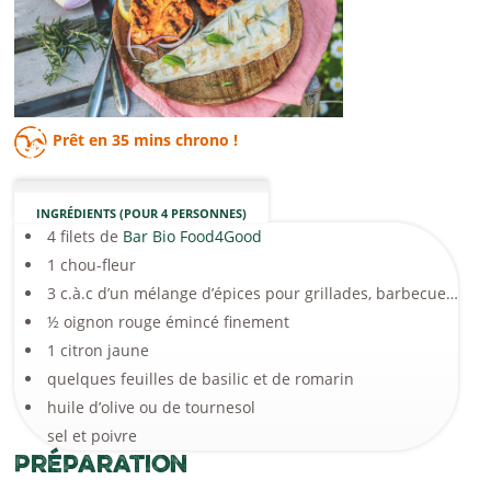
Prêt en
35 mins
chrono !
INGRÉDIENTS (POUR 4 PERSONNES)
4 filets de
Bar Bio Food4Good
1 chou-fleur
3 c.à.c d’un mélange d’épices pour grillades, barbecue…
½ oignon rouge émincé finement
1 citron jaune
quelques feuilles de basilic et de romarin
huile d’olive ou de tournesol
sel et poivre
Préparation