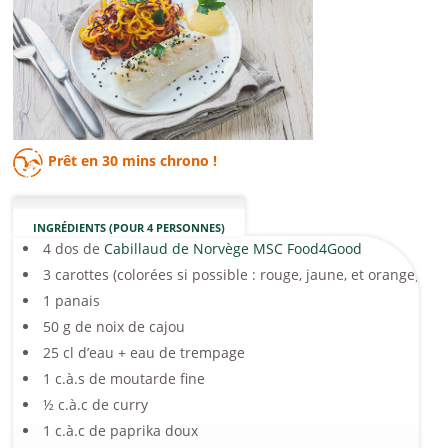
Prêt en
30 mins
chrono !
INGRÉDIENTS (POUR 4 PERSONNES)
4 dos de
Cabillaud de Norvège MSC Food4Good
3 carottes (colorées si possible : rouge, jaune, et orange)
1 panais
50 g de noix de cajou
25 cl d’eau + eau de trempage
1 c.à.s de moutarde fine
½ c.à.c de curry
1 c.à.c de paprika doux