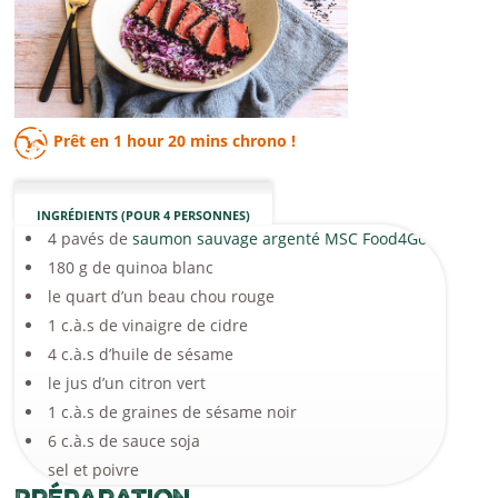
Prêt en
1 hour 20 mins
chrono !
INGRÉDIENTS (POUR 4 PERSONNES)
4 pavés de
saumon sauvage argenté MSC Food4Good
180 g de quinoa blanc
le quart d’un beau chou rouge
1 c.à.s de vinaigre de cidre
4 c.à.s d’huile de sésame
le jus d’un citron vert
1 c.à.s de graines de sésame noir
6 c.à.s de sauce soja
sel et poivre
Préparation