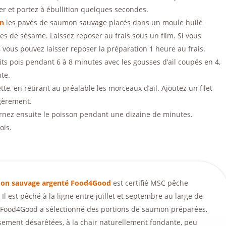
fer et portez à ébullition quelques secondes.
on
les pavés de saumon sauvage placés dans un moule huilé
s de sésame. Laissez reposer au frais sous un film. Si vous
, vous pouvez laisser reposer la préparation 1 heure au frais.
tits pois pendant 6 à 8 minutes avec les gousses d’ail coupés en 4,
te.
ette, en retirant au préalable les morceaux d’ail. Ajoutez un filet
égèrement.
rnez ensuite le poisson pendant une dizaine de minutes.
ois.
on sauvage argenté Food4Good
est certifié MSC pêche
 Il est pêché à la ligne entre juillet et septembre au large de
. Food4Good a sélectionné des portions de saumon préparées,
ement désarêtées, à la chair naturellement fondante, peu