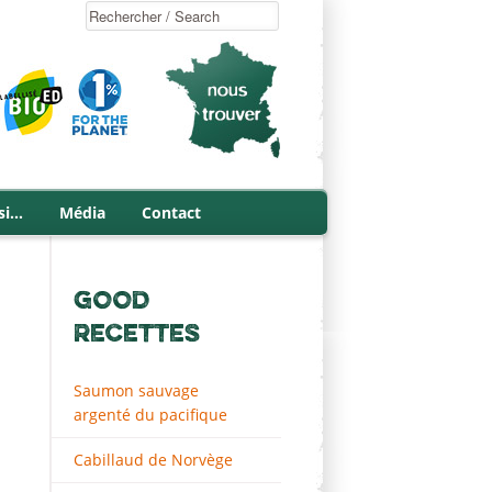
si…
Média
Contact
GOOD
RECETTES
Saumon sauvage
argenté du pacifique
Cabillaud de Norvège