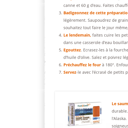
canne et 60 g d’eau. Faites chauf
Badigeonnez de cette préparati
légèrement. Saupoudrez de graine
souhaitez tout faire le jour même
Le lendemain,
faites cuire les pe
dans une casserole d’eau bouillan
Egouttez
. Ecrasez-les à la fourch
d’huile d’olive. Salez et poivrez l
Préchauffez le four
à 180°. Enfou
Servez
-le avec l’écrasé de petits p
Le saum
durable.
l‘Alaska
soigneus