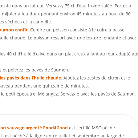
cez-le dans un faitout. Versez-y 75 cl d’eau froide salée. Portez à
z mijoter à feu doux pendant environ 45 minutes, au bout de 30
es séchées et la cannelle.
aumon confit.
Confire un poisson consiste à le cuire à basse
le chaude. Le poisson ressort avec une texture fondante et avec
es 40 cl d’huile d’olive dans un plat creux allant au four adapté au
z et poivrez les pavés de Saumon.
es pavés dans l’huile chaude.
Ajoutez les zestes de citron et le
ouveau pendant une quinzaine de minutes.
le petit épeautre. Mélangez. Servez-le avec les pavés de Saumon.
on sauvage argenté Food4Good
est certifié MSC pêche
 Il est pêché à la ligne entre juillet et septembre au large de