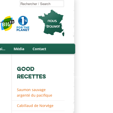
si…
Média
Contact
GOOD
RECETTES
Saumon sauvage
argenté du pacifique
Cabillaud de Norvège