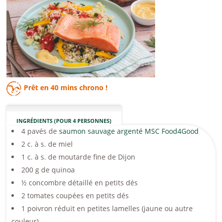
Prêt en
40 mins
chrono !
INGRÉDIENTS (POUR 4 PERSONNES)
4 pavés de
saumon sauvage argenté MSC Food4Good
2 c. à s. de miel
1 c. à s. de moutarde fine de Dijon
200 g de quinoa
½ concombre détaillé en petits dés
2 tomates coupées en petits dés
1 poivron réduit en petites lamelles (jaune ou autre
couleur)