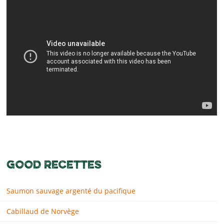
GOOD RECETTES
Saumon sauvage argenté du pacifique
Cabillaud de Norvège