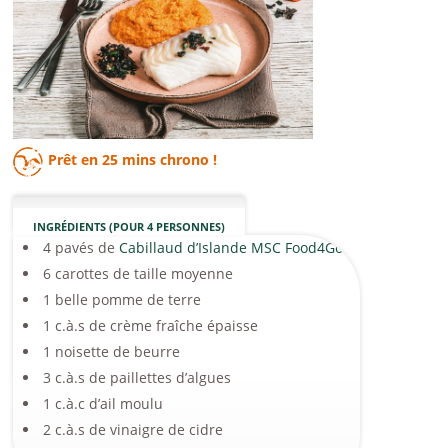
Prêt en
25 mins
chrono !
INGRÉDIENTS (POUR 4 PERSONNES)
4 pavés de
Cabillaud d’Islande MSC Food4Good
6 carottes de taille moyenne
1 belle pomme de terre
1 c.à.s de crème fraîche épaisse
1 noisette de beurre
3 c.à.s de paillettes d’algues
1 c.à.c d’ail moulu
2 c.à.s de vinaigre de cidre