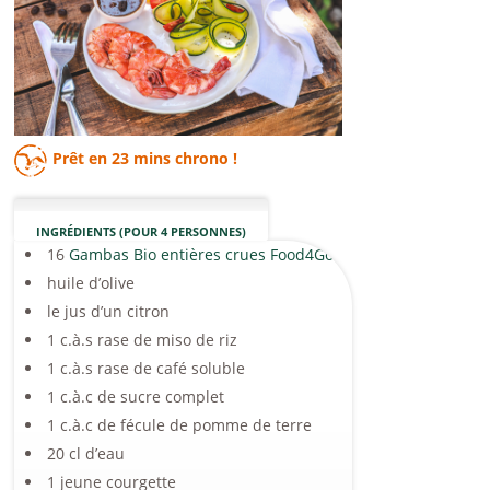
Prêt en
23 mins
chrono !
INGRÉDIENTS (POUR 4 PERSONNES)
16
Gambas Bio entières crues Food4Good
huile d’olive
le jus d’un citron
1 c.à.s rase de miso de riz
1 c.à.s rase de café soluble
1 c.à.c de sucre complet
1 c.à.c de fécule de pomme de terre
20 cl d’eau
1 jeune courgette