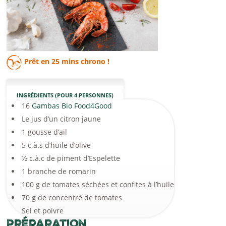
Prêt en
25 mins
chrono !
INGRÉDIENTS (POUR 4 PERSONNES)
16
Gambas Bio Food4Good
Le jus d’un citron jaune
1 gousse d’ail
5 c.à.s d’huile d’olive
½ c.à.c de piment d’Espelette
1 branche de romarin
100 g de tomates séchées et confites à l’huile
70 g de concentré de tomates
Sel et poivre
Préparation