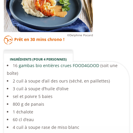
©Delphine Pocard
Prêt en
30 mins
chrono !
INGRÉDIENTS (POUR 4 PERSONNES)
16
gambas bio entières crues FOOD4GOOD
(soit une
boîte)
2 cuil à soupe d’ail des ours (séché, en paillettes)
3 cuil à soupe d’huile d’olive
sel et poivre 5 baies
800 g de panais
1 échalote
60 cl d’eau
4 cuil à soupe rase de miso blanc