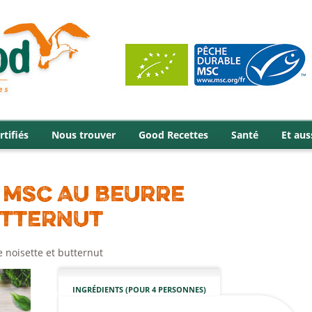
rtifiés
Nous trouver
Good Recettes
Santé
Et aus
U MSC AU BEURRE
UTTERNUT
 noisette et butternut
INGRÉDIENTS (POUR 4 PERSONNES)