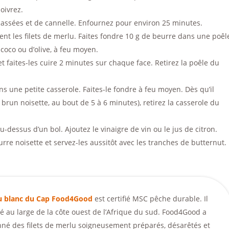
poivrez.
cassées et de cannelle. Enfournez pour environ 25 minutes.
ent les filets de merlu. Faites fondre 10 g de beurre dans une poêl
 coco ou d’olive, à feu moyen.
t faites-les cuire 2 minutes sur chaque face. Retirez la poêle du
ns une petite casserole. Faites-le fondre à feu moyen. Dès qu’il
brun noisette, au bout de 5 à 6 minutes), retirez la casserole du
u-dessus d’un bol. Ajoutez le vinaigre de vin ou le jus de citron.
rre noisette et servez-les aussitôt avec les tranches de butternut.
u blanc du Cap Food4Good
est certifié MSC pêche durable. Il
é au large de la côte ouest de l’Afrique du sud. Food4Good a
nné des filets de merlu soigneusement préparés, désarêtés et