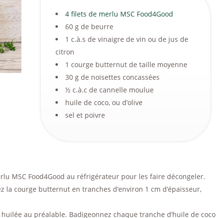
4 filets de merlu MSC Food4Good
60 g de beurre
1 c.à.s de vinaigre de vin ou de jus de
citron
1 courge butternut de taille moyenne
30 g de noisettes concassées
½ c.à.c de cannelle moulue
huile de coco, ou d’olive
sel et poivre
merlu MSC Food4Good au réfrigérateur pour les faire décongeler.
z la courge butternut en tranches d’environ 1 cm d’épaisseur,
 huilée au préalable. Badigeonnez chaque tranche d’huile de coco