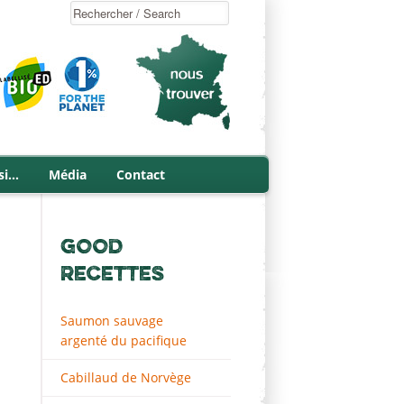
si…
Média
Contact
GOOD
RECETTES
Saumon sauvage
argenté du pacifique
Cabillaud de Norvège