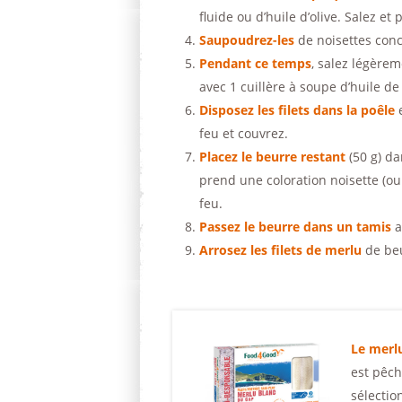
fluide ou d’huile d’olive. Salez et 
Saupoudrez-les
de noisettes con
Pendant ce temps
, salez légèrem
avec 1 cuillère à soupe d’huile de
Disposez les filets dans la poêle
e
feu et couvrez.
Placez le beurre restant
(50 g) da
prend une coloration noisette (ou 
feu.
Passez le beurre dans un tamis
a
Arrosez les filets de merlu
de beu
Le merl
est pêch
sélectio