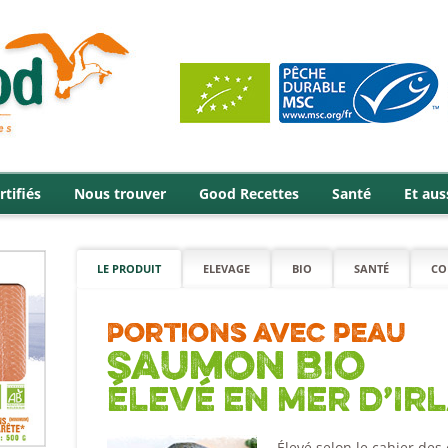
rtifiés
Nous trouver
Good Recettes
Santé
Et aus
LE PRODUIT
ELEVAGE
BIO
SANTÉ
CO
Portions avec peau
Saumon Bio
élevé en Mer d’Ir
Élevé selon le cahier des