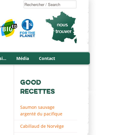
si…
Média
Contact
GOOD
RECETTES
Saumon sauvage
argenté du pacifique
Cabillaud de Norvège